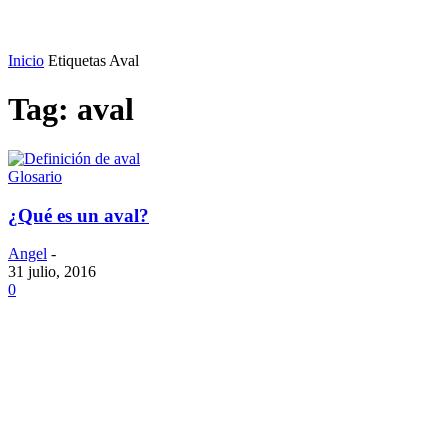
Inicio
Etiquetas
Aval
Tag: aval
Glosario
¿Qué es un aval?
Angel
-
31 julio, 2016
0